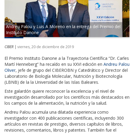
Andreu Palou y Luis A Moreno en la entrega del Premio del
Instituto Danone
CIBER |
viernes, 20 de diciembre de 2019
El Premio Instituto Danone a la Trayectoria Científica “Dr. Carles
Martí Henneberg” ha recaído en su XXVI edición en
Andreu Palou
Oliver
, jefe de grupo del CIBEROBN y Catedrático y Director del
Laboratorio de Biología Molecular, Nutrición y Biotecnología
(LBNB) de la la Universidad de las Islas Baleares.
Este galardón quiere reconocer la excelencia y el nivel de
investigación desarrollado por los científicos más destacados en
los campos de la alimentación, la nutrición y la salud.
Andreu Palou acumula una dilatada experiencia como
investigador con 400 publicaciones científicas, incluyendo 300
artículos en revistas de prestigio, diversos capítulos de libros,
revisiones, comentarios, libros y patentes. También fue el