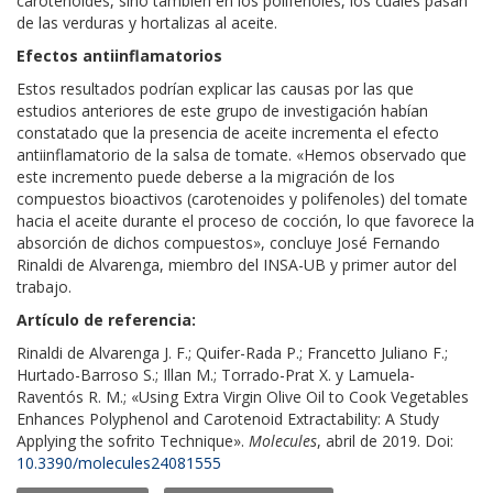
carotenoides, sino también en los polifenoles, los cuales pasan
de las verduras y hortalizas al aceite.
Efectos antiinflamatorios
Estos resultados podrían explicar las causas por las que
estudios anteriores de este grupo de investigación habían
constatado que la presencia de aceite incrementa el efecto
antiinflamatorio de la salsa de tomate. «Hemos observado que
este incremento puede deberse a la migración de los
compuestos bioactivos (carotenoides y polifenoles) del tomate
hacia el aceite durante el proceso de cocción, lo que favorece la
absorción de dichos compuestos», concluye José Fernando
Rinaldi de Alvarenga, miembro del INSA-UB y primer autor del
trabajo.
Artículo de referencia:
Rinaldi de Alvarenga J. F.; Quifer-Rada P.; Francetto Juliano F.;
Hurtado-Barroso S.; Illan M.; Torrado-Prat X. y Lamuela-
Raventós R. M.;
«Using Extra Virgin Olive Oil to Cook Vegetables
Enhances Polyphenol and Carotenoid Extractability: A Study
Applying the sofrito Technique»
.
Molecules
, abril de 2019. Doi:
10.3390/molecules24081555