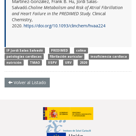
Martínez-González, Frank B. Hu, Jordi Salas-
Salvadó.
Choline Metabolism and Risk of Atrial Fibrillation
and Heart Failure in the PREDIMED Study
. Clinical
Chemistry,
2020.
https://doi.org/10.1093/clinchem/hvaa224
IP Jordi Salas Salvadó
PREDIMED
colina
patologías cardíacas
fibrilación auricular
insuficiencia cardiaca
nutrición
TMAO
IISPV
URV
2020
Volver al Listado