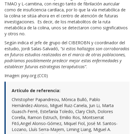
TMAO y L-carnitina, con riesgo tanto de fibrilación auricular
como de insuficiencia cardíaca, por lo que la vía metabólica de
la colina se sitúa ahora en el centro de atención de futuras
investigaciones. Es decir, de los metabolitos de la ruta
metabólica de la colina, unos se detectaron como significativos
y otros no.
Según indica el jefe de grupo del CIBEROBN y coordinador del
estudio, Jordi Salas-Salvadó,
“si estos hallazgos son corroborados
en futuros estudios realizados en el marco de otras poblaciones,
podríamos posiblemente predecir mejor estas enfermedades y
establecer futuras estrategias terapéuticas”
.
Imagen: pixy.org (CC0)
Artículo de referencia:
Christopher Papandreou, Mònica Bulló, Pablo
Hernández-Alonso, Miguel Ruiz-Canela, Jun Li, Marta
Guasch-Ferré, Estefanía Toledo, Clary Clish, Dolores
Corella, Ramon Estruch, Emilio Ros, Montserrat
Fitó,Angel Alonso-Gómez, Miquel Fiol, José M. Santos-
Lozano, Lluís Serra-Majem, Liming Liang, Miguel A.