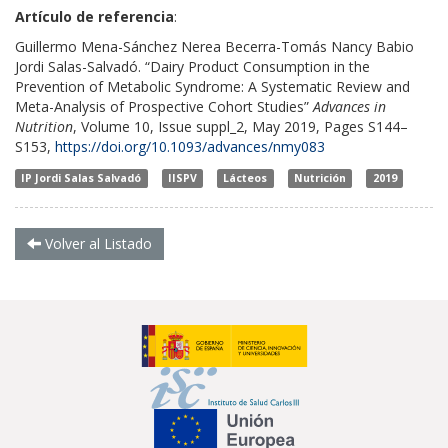
Artículo de referencia
:
Guillermo Mena-Sánchez Nerea Becerra-Tomás Nancy Babio
Jordi Salas-Salvadó
.
“
Dairy Product Consumption in the
Prevention of Metabolic Syndrome: A Systematic Review and
Meta-Analysis of Prospective Cohort Studies”
Advances in
Nutrition
, Volume 10, Issue suppl_2, May 2019, Pages S144–
S153,
https://doi.org/10.1093/advances/nmy083
IP Jordi Salas Salvadó
IISPV
Lácteos
Nutrición
2019
Volver al Listado