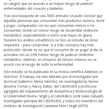
en sangre) que se asocian a un mayor riesgo de padecer
enfermedades del corazón y diabetes.
Tras una búsqueda de casi 3000 artículos se pudo concluir que
aquellas personas que consumían más productos lácteos, leche
y yogur, comparadas con las que consumían menos o no
consumían, tenían un menor riesgo de desarrollar síndrome
metabólico, especialmente si estos eran bajos en grasa.
Durante los análisis estadísticos se hizo un estudio de dosis
respuesta –para comprobar si a más consumo hay más
protección- donde se vio que el consumo de un yogur al día se
asociaba con un 23% menor riesgo de padecer síndrome
metabólico. Además, el consumo de lácteos enteros no se
asoció con el riesgo de sufrir la enfermedad.
Este estudio se ha publicado en la revista científica
Advances in
Nutrition
. El trabajo, ha sido liderado por el investigador pre-
doctoral Guillermo Mena-Sánchez, las investigadoras Nerea
Becerra Tomás y Nancy Babio, del CIBEROBN y profesora
agregada del Departamento de Bioquímica y Biotecnología de
la Universidad Rovira i Virgili y el catedrático Jordi Salas-Salvadó,
investigador principal del CIBEROBN, y todos los miembros del
Instituto de Investigación Sanitaria Pere i Virgili (IISPV).