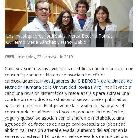
Los investigadores Jordi Salas, Nerea Becerra Tomás,
Guillermo Mena-Sánchez y Nancy Babio
CIBER |
miércoles, 22 de mayo de 2019
Cada vez son más las evidencias científicas que demuestran que
consumir productos lácteos se asocia a beneficios
cardiosaludables.
Investigadores del CIBEROBN de la Unidad de
Nutrición Humana de la Universidad Rovira i Virgili
han llevado a
cabo una revisión sistemática y meta-análisis para extraer una
conclusión de todos los estudios observacionales publicados
hasta el momento. El objetivo de la revisión fue valorar si el
consumo de los diferentes tipos de producto lácteos (leche,
yogur y queso) se asocian con el síndrome metabólico, una
agrupación de factores de riesgo cardiovasculares (obesidad
abdominal, tensión arterial elevada, aumento del azúcar en la
sangre, colesterol HDL bajo y niveles elevados de triglicéridos