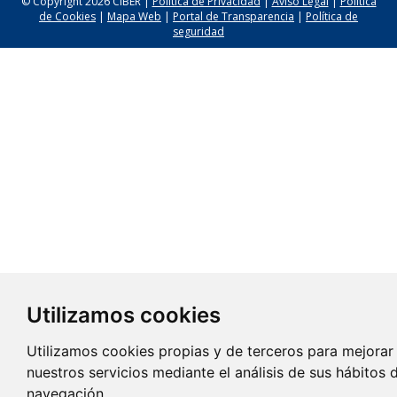
© Copyright 2026 CIBER |
Política de Privacidad
|
Aviso Legal
|
Política
de Cookies
|
Mapa Web
|
Portal de Transparencia
|
Política de
seguridad
Utilizamos cookies
Utilizamos cookies propias y de terceros para mejorar
nuestros servicios mediante el análisis de sus hábitos 
navegación.