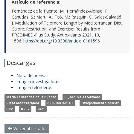
Artículo de referencia:
Fernández de la Puente, M.; Hernández-Alonso, P.;
Canudas, S.; Marti, A.; Fitó, M.; Razquin, C.; Salas-Salvadó,
J. Modulation of Telomere Length by Mediterranean Diet,
Caloric Restriction, and Exercise: Results from
PREDIMED-Plus Study. Antioxidants 2021, 10,
1596.
https://doi.org/10.3390/antiox10101596
Descargas
Nota de prensa
Imagen investigadores
Imagen telómeros
María Fernández de la Puente
IP Jordi Salas Salvadó
Dieta Mediterránea
PREDIMED-PLUS
Envejecimiento celular
URV
IISPV
2021
Volver al Listado