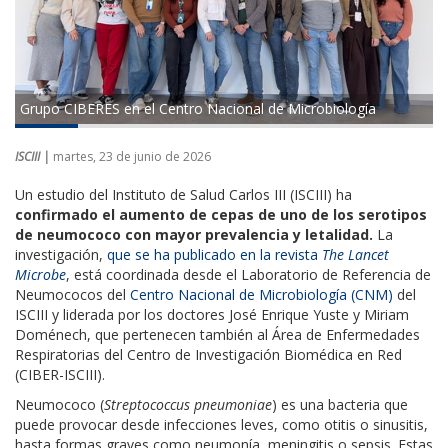
Grupo CIBERES en el Centro Nacional de Microbiología
ISCIII |
martes, 23 de junio de 2026
Un estudio del Instituto de Salud Carlos III (ISCIII) ha
confirmado el aumento de cepas de uno de los serotipos
de neumococo con mayor prevalencia y letalidad.
La
investigación,
que se ha publicado en la revista
The Lancet
Microbe
, está coordinada desde el Laboratorio de Referencia de
Neumococos del
Centro Nacional de Microbiología (CNM)​
del
ISCIII y liderada por los doctores José Enrique Yuste y Miriam
Doménech, que pertenecen también al Área de Enfermedades
Respiratorias del Centro de Investigación Biomédica en Red
(CIBER-ISCIII).
Neumococo (
Streptococcus pneumoniae
) es una bacteria que
puede provocar desde infecciones leves, como otitis o sinusitis,
hasta formas graves como neumonía, meningitis o sepsis. Estas