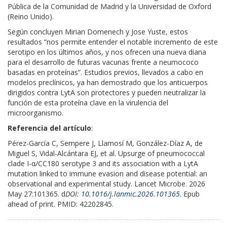
Pública de la Comunidad de Madrid y la Universidad de Oxford
(Reino Unido).
Según concluyen Mirian Domenech y Jose Yuste, estos
resultados “nos permite entender el notable incremento de este
serotipo en los últimos años, y nos ofrecen una nueva diana
para el desarrollo de futuras vacunas frente a neumococo
basadas en proteínas”. Estudios previos, llevados a cabo en
modelos preclínicos, ya han demostrado que los anticuerpos
dirigidos contra LytA son protectores y pueden neutralizar la
función de esta proteína clave en la virulencia del
microorganismo.
Referencia del artículo
:
Pérez-García C, Sempere J, Llamosí M, González-Díaz A, de
Miguel S, Vidal-Alcántara EJ, et al. Upsurge of pneumococcal
clade I-α/CC180 serotype 3 and its association with a LytA
mutation linked to immune evasion and disease potential: an
observational and experimental study. Lancet Microbe. 2026
May 27:101365. d
DOI:
10.1016/j.lanmic.2026.101365
. Epub
ahead of print. PMID: 42202845.