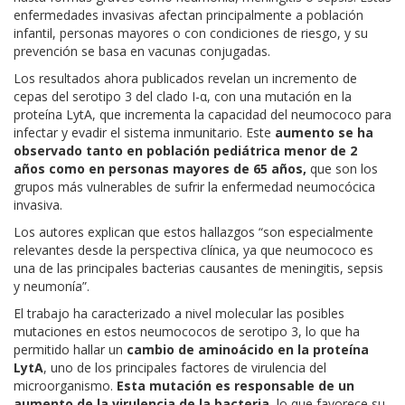
enfermedades invasivas afectan principalmente a población
infantil, personas mayores o con condiciones de riesgo, y su
prevención se basa en vacunas conjugadas.
Los resultados ahora publicados revelan un incremento de
cepas del serotipo 3 del clado I-α, con una mutación en la
proteína LytA, que incrementa la capacidad del neumococo para
infectar y evadir el sistema inmunitario. Este
aumento se ha
observado tanto en población pediátrica menor de 2
años como en personas mayores de 65 años,
que son los
grupos más vulnerables de sufrir la enfermedad neumocócica
invasiva.
Los autores explican que estos hallazgos “son especialmente
relevantes desde la perspectiva clínica, ya que neumococo es
una de las principales bacterias causantes de meningitis, sepsis
y neumonía”.
El trabajo ha caracterizado a nivel molecular las posibles
mutaciones en estos neumococos de serotipo 3, lo que ha
permitido hallar un
cambio de aminoácido en la proteína
LytA
, uno de los principales factores de virulencia del
microorganismo.
Esta mutación es responsable de un
aumento de la virulencia de la bacteria
, lo que favorece su