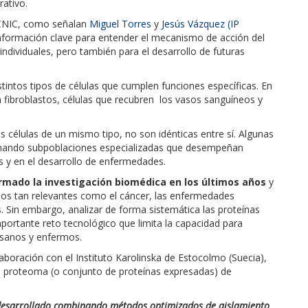
rativo.
l CNIC, como señalan
Miguel Torres
y
Jesús Vázquez (IP
 información clave para entender el mecanismo de acción del
individuales, pero también para el desarrollo de futuras
tintos tipos de células que cumplen funciones específicas. En
 fibroblastos, células que recubren los vasos sanguíneos y
as células de un mismo tipo, no son idénticas entre sí. Algunas
formando subpoblaciones especializadas que desempeñan
s y en el desarrollo de enfermedades.
formado la investigación biomédica en los últimos años
y
s tan relevantes como el cáncer, las enfermedades
. Sin embargo, analizar de forma sistemática las proteínas
mportante reto tecnológico que limita la capacidad para
sanos y enfermos.
laboración con el Instituto Karolinska de Estocolmo (Suecia),
el proteoma (o conjunto de proteínas expresadas) de
desarrollado combinando métodos optimizados de aislamiento