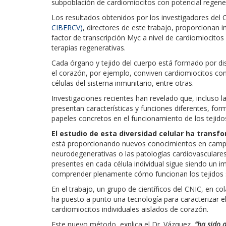
subpoblación de cardiomiocitos con potencial regene
Los resultados obtenidos por los investigadores de
CIBERCV)
, directores de este trabajo, proporcionan
factor de transcripción Myc a nivel de cardiomiocitos 
terapias regenerativas.
Cada órgano y tejido del cuerpo está formado por dis
el corazón, por ejemplo, conviven cardiomiocitos con
células del sistema inmunitario, entre otras.
Investigaciones recientes han revelado que, incluso l
presentan características y funciones diferentes, 
papeles concretos en el funcionamiento de los tejido
El estudio de esta diversidad celular ha trans
está proporcionando nuevos conocimientos en campo
neurodegenerativas o las patologías cardiovasculares
presentes en cada célula individual sigue siendo un i
comprender plenamente cómo funcionan los tejidos 
En el trabajo, un grupo de científicos del CNIC, en co
ha puesto a punto una tecnología para caracterizar 
cardiomiocitos individuales aislados de corazón.
Este nuevo método, explica el Dr. Vázquez,
“ha sido 