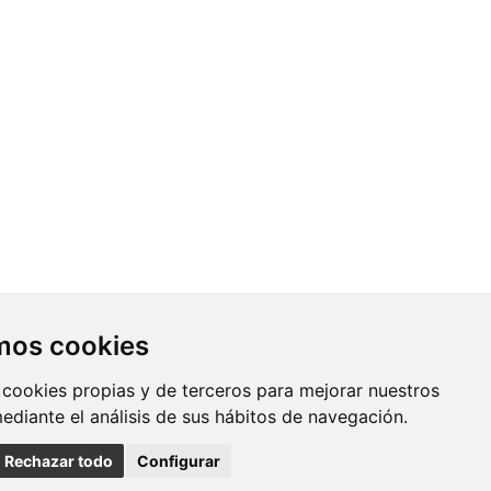
Contacto
amos cookies
Av. Monforte de Lemos, 3-5. Pabellón
 cookies propias y de terceros para mejorar nuestros
11. Planta 0 28029 Madrid
mediante el análisis de sus hábitos de navegación.
info@ciberisciii.es
Rechazar todo
Configurar