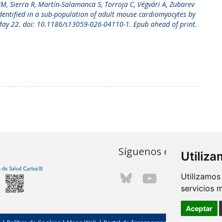
JM, Sierra R, Martín-Salamanca S, Torroja C, Végvári A, Zubarev
identified in a sub-population of adult mouse cardiomyocytes by
ay 22. doi: 10.1186/s13059-026-04110-1. Epub ahead of print.
Síguenos en...
Utiliz
Utilizamos
servicios 
Aceptar