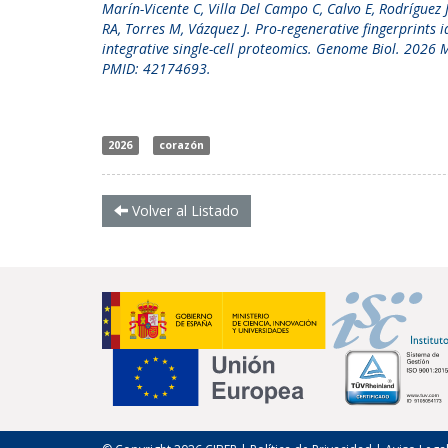
Marín-Vicente C, Villa Del Campo C, Calvo E, Rodríguez 
RA, Torres M, Vázquez J. Pro-regenerative fingerprints 
integrative single-cell proteomics.
Genome Biol. 2026 M
PMID: 42174693.
2026
corazón
Volver al Listado