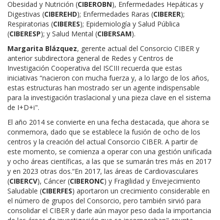
Obesidad y Nutrición (
CIBEROBN
), Enfermedades Hepáticas y
Digestivas (
CIBEREHD
); Enfermedades Raras (
CIBERER
);
Respiratorias (
CIBERES
); Epidemiología y Salud Pública
(
CIBERESP
); y Salud Mental (
CIBERSAM
).
Margarita Blázquez
, gerente actual del Consorcio CIBER y
anterior subdirectora general de Redes y Centros de
Investigación Cooperativa del ISCIII recuerda que estas
iniciativas “nacieron con mucha fuerza y, a lo largo de los años,
estas estructuras han mostrado ser un agente indispensable
para la investigación traslacional y una pieza clave en el sistema
de I+D+i".
El año 2014 se convierte en una fecha destacada, que ahora se
conmemora, dado que se establece la fusión de ocho de los
centros y la creación del actual Consorcio CIBER. A partir de
este momento, se comienza a operar con una gestión unificada
y ocho áreas científicas, a las que se sumarán tres más en 2017
y en 2023 otras dos.“En 2017, las áreas de Cardiovasculares
(
CIBERCV
), Cáncer (
CIBERONC
) y Fragilidad y Envejecimiento
Saludable (
CIBERFES
) aportaron un crecimiento considerable en
el número de grupos del Consorcio, pero también sirvió para
consolidar el CIBER y darle aún mayor peso dada la importancia