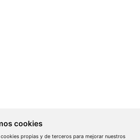
Contacto
amos cookies
Av. Monforte de Lemos, 3-5. Pabellón
 cookies propias y de terceros para mejorar nuestros
11. Planta 0 28029 Madrid