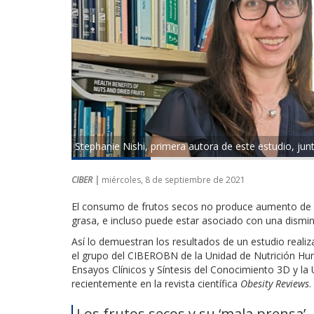
Stephanie Nishi, primera autora de este estudio, jun
CIBER |
miércoles, 8 de septiembre de 2021
El consumo de frutos secos no produce aumento de p
grasa, e incluso puede estar asociado con una dismi
Así lo demuestran los resultados de un estudio realiz
el grupo del CIBEROBN de la Unidad de Nutrición Hu
Ensayos Clínicos y Síntesis del Conocimiento 3D y la
recientemente en la revista científica
Obesity Reviews
.
Los frutos secos y su ‘mala prensa’