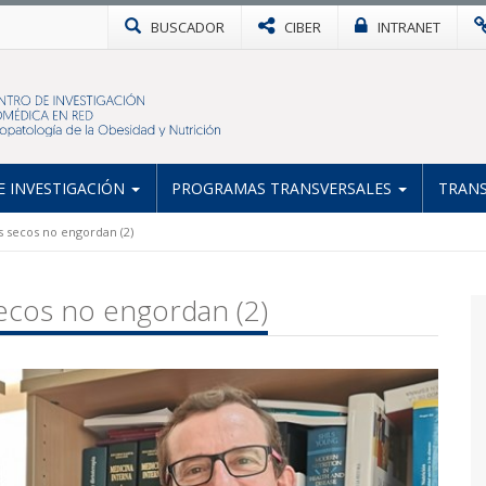
BUSCADOR
CIBER
INTRANET
 INVESTIGACIÓN
PROGRAMAS TRANSVERSALES
TRANS
 secos no engordan (2)
ecos no engordan (2)