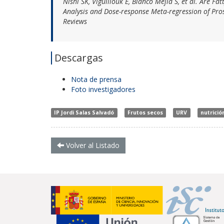
Nishi SK, Viguiliouk E, Blanco Mejia S, et al. Are 
Analysis and Dose-response Meta-regression of Pro
Reviews
Descargas
Nota de prensa
Foto investigadores
IP Jordi Salas Salvadó
Frutos secos
URV
nutrició
Volver al Listado