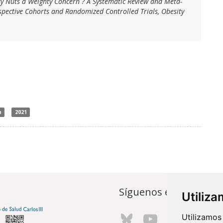
Fatty Nuts a Weighty Concern ? A Systematic Review and Meta-
spective Cohorts and Randomized Controlled Trials, Obesity
n
2021
Síguenos en...
Utiliz
Utilizamos