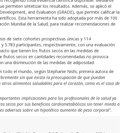
s recogiendo toda evidencia científica disponible. Mediante
 permiten sintetizar los resultados. Además, se aplicó el
velopment, and Evaluation (GRADE), que permite calificar la
científicos. Esta herramienta ha sido adoptada por más de 100
ación Mundial de la Salud, para realizar recomendaciones de
isis de siete cohortes prospectivas únicas y 114
y 5.783 participantes, respectivamente, con una evaluación
pacto que tienen los frutos secos en las medidas de
de frutos secos en cantidades recomendadas no provoca
n una disminución de las medidas de adiposidad.
 todo el mundo, según Stephanie Nishi, primera autora de
libremente sin que exista la preocupación de que puedan
n otros alimentos saludables para el corazón, como es el caso de
importantes implicaciones para los profesionales de la salud ya
s secos por sus beneficios cardiometabólicos sin tener miedo a
s adversas sobre un hipotético aumento de peso corporal”.