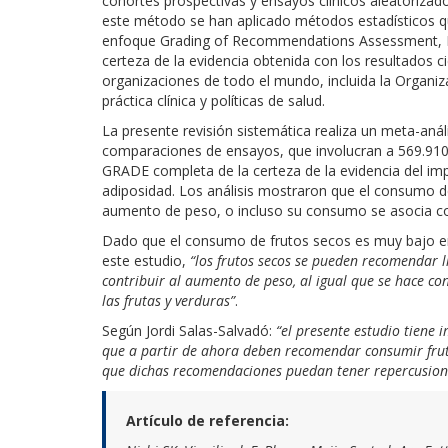
cohortes prospectivas y ensayos clínicos aleatorizado
este método se han aplicado métodos estadísticos que
enfoque Grading of Recommendations Assessment, De
certeza de la evidencia obtenida con los resultados 
organizaciones de todo el mundo, incluida la Organiz
práctica clínica y políticas de salud.
La presente revisión sistemática realiza un meta-anál
comparaciones de ensayos, que involucran a 569.910 
GRADE completa de la certeza de la evidencia del im
adiposidad. Los análisis mostraron que el consumo 
aumento de peso, o incluso su consumo se asocia co
Dado que el consumo de frutos secos es muy bajo en
este estudio,
“los frutos secos se pueden recomendar 
contribuir al aumento de peso, al igual que se hace co
las frutas y verduras”
.
Según Jordi Salas-Salvadó:
“el presente estudio tiene 
que a partir de ahora deben recomendar consumir fruto
que dichas recomendaciones puedan tener repercusione
Artículo de referencia: