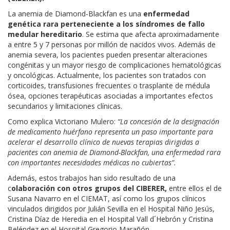
La anemia de Diamond-Blackfan es una
enfermedad
genética rara perteneciente a los síndromes de fallo
medular hereditario
. Se estima que afecta aproximadamente
a entre 5 y 7 personas por millón de nacidos vivos. Además de
anemia severa, los pacientes pueden presentar alteraciones
congénitas y un mayor riesgo de complicaciones hematológicas
y oncológicas. Actualmente, los pacientes son tratados con
corticoides, transfusiones frecuentes o trasplante de médula
ósea, opciones terapéuticas asociadas a importantes efectos
secundarios y limitaciones clínicas.
Como explica Victoriano Mulero:
“La concesión de la designación
de medicamento huérfano representa un paso importante para
acelerar el desarrollo clínico de nuevas terapias dirigidas a
pacientes con anemia de Diamond-Blackfan, una enfermedad rara
con importantes necesidades médicas no cubiertas”.
Además, estos trabajos han sido resultado de una
c
olaboración con otros grupos del CIBERER,
entre ellos el de
Susana Navarro en el CIEMAT, así como los grupos clínicos
vinculados dirigidos por Julián Sevilla en el Hospital Niño Jesús,
Cristina Díaz de Heredia en el Hospital Vall d´Hebrón y Cristina
Beléndez en el Hospital Gregorio Marañón.