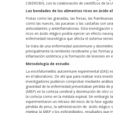
CIBEROBN, con la colaboración de científicos de la Un
Las bondades de los alimentos ricos en ácido e
Frutas como las granadas, las fresas, las frambuesas,
como las nueces, las pacanas o las castañas son una 
antioxidantes y antiinflamatorias. Esta investigació
ricos en ácido elágico podría ejercer un efecto neurop
enfermedad neurológica que afecta el sistema nervio
Se trata de una enfermedad autoinmune y desmielini
principalmente la remitente recidivante y las formas 
inflamación sistémica y la formación de lesiones en 
Metodología de estudio
La encefalomielitis autoinmune experimental (EAE) e
en el laboratorio. De ahí que para realizar esta inve
investigadores pudieron comprobar mediante análisi
gravedad de la enfermedad presentaban pérdida de pe
(MBP) en la corteza cerebral y disminución de otro co
la corteza como en la médula espinal. Sin embargo las
experimentaron un retraso del inicio de la fase aguda 
pérdida de peso, la administración de ácido elágico s
mielina: la MBP y los esfingolípidos, resultados que 