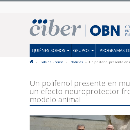
QUIÉNES SOMOS
GRUPOS
PROGRAMAS DE
Sala de Prensa
Noticias
Un polifenol presente en 
Un polifenol presente en muc
un efecto neuroprotector fre
modelo animal