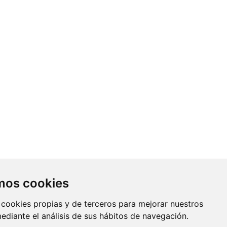
Contacto
amos cookies
Av. Monforte de Lemos, 3-5. Pabellón
 cookies propias y de terceros para mejorar nuestros
11. Planta 0 28029 Madrid
mediante el análisis de sus hábitos de navegación.
info@ciberisciii.es