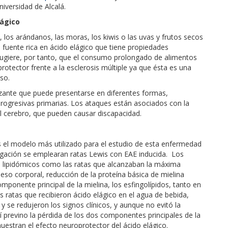
iversidad de Alcalá.
lágico
 los arándanos, las moras, los kiwis o las uvas y frutos secos
fuente rica en ácido elágico que tiene propiedades
n sugiere, por tanto, que el consumo prolongado de alimentos
rotector frente a la esclerosis múltiple ya que ésta es una
so.
zante que puede presentarse en diferentes formas,
progresivas primarias. Los ataques están asociados con la
el cerebro, que pueden causar discapacidad.
s el modelo más utilizado para el estudio de esta enfermedad
stigación se emplearan ratas Lewis con EAE inducida. Los
s lipidómicos como las ratas que alcanzaban la máxima
so corporal, reducción de la proteína básica de mielina
mponente principal de la mielina, los esfingolípidos, tanto en
 ratas que recibieron ácido elágico en el agua de bebida,
y se redujeron los signos clínicos, y aunque no evitó la
í previno la pérdida de los dos componentes principales de la
muestran el efecto neuroprotector del ácido elágico.