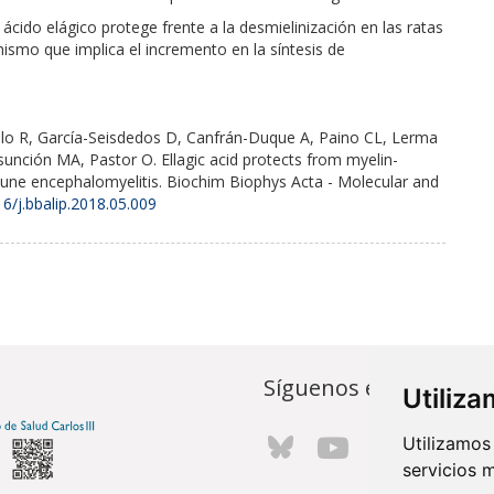
cido elágico protege frente a la desmielinización en las ratas
ismo que implica el incremento en la síntesis de
illo R, García-Seisdedos D, Canfrán-Duque A, Paino CL, Lerma
sunción MA, Pastor O. Ellagic acid protects from myelin-
mune encephalomyelitis. Biochim Biophys Acta - Molecular and
6/j.bbalip.2018.05.009
Síguenos en...
Utiliz
Utilizamos
servicios 