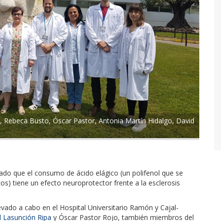
, Rebeca Busto, Óscar Pastor, Antonia Martín Hidalgo, David
do que el consumo de ácido elágico (un polifenol que se
os) tiene un efecto neuroprotector frente a la esclerosis
evado a cabo en el Hospital Universitario Ramón y Cajal-
l Lasunción Ripa
y Óscar Pastor Rojo, también miembros del