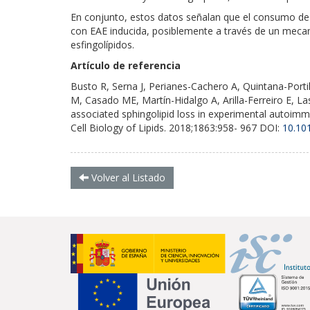
En conjunto, estos datos señalan que el consumo de á
con EAE inducida, posiblemente a través de un mecan
esfingolípidos.
Artículo de referencia
Busto R, Serna J, Perianes-Cachero A, Quintana-Port
M, Casado ME, Martín-Hidalgo A, Arilla-Ferreiro E, La
associated sphingolipid loss in experimental autoim
Cell Biology of Lipids. 2018;1863:958- 967 DOI:
10.101
Volver al Listado