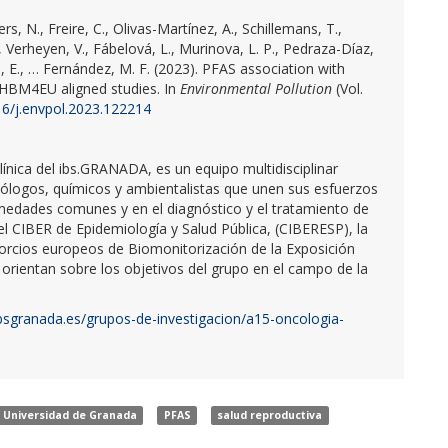
s, N., Freire, C., Olivas-Martínez, A., Schillemans, T.,
, Verheyen, V., Fábelová, L., Murinova, L. P., Pedraza-Díaz,
ts, E., … Fernández, M. F. (2023).
PFAS association with
 HBM4EU aligned studies
. In
Environmental Pollution
(Vol.
016/j.envpol.2023.122214
línica del ibs.GRANADA, es un equipo multidisciplinar
biólogos, químicos y ambientalistas que unen sus esfuerzos
rmedades comunes y en el diagnóstico y el tratamiento de
l CIBER de Epidemiología y Salud Pública, (CIBERESP), la
orcios europeos de Biomonitorización de la Exposición
orientan sobre los objetivos del grupo en el campo de la
bsgranada.es/grupos-de-investigacion/a15-oncologia-
Universidad de Granada
PFAS
salud reproductiva