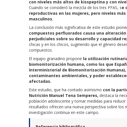
con niveles más altos de kisspeptina y con niv
Cuando se consideró la mezcla de los tres PFAS, s
e 
reproductivas en las mujeres, pero niveles más 
masculinos.
La conclusión más significativa de este estudio pione
compuestos perfluorados causa una alteración 
perjudiciales sobre su desarrollo y capacidad r
chicas y en los chicos, sugiriendo que el género des
compuestos.
El equipo granadino propone
la utilización rutin
biomonitorización humana, como los que Españ
Interministerial de Biomonitorización Humana),
contaminantes ambientales, y poder establecer
afectadas.
Este estudio, que ha contado asimismo
con la part
Nutrición Manuel Tena Semperes,
destaca la nece
población adolescente y tomar medidas para reducir s
resultados ofrecen una nueva perspectiva sobre los r
investigación continua en este campo.
Referencia bibliográfica