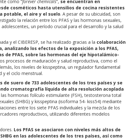
nte como “
forever chemicals
“,
se encuentran en
de cosméticos hasta utensilios de cocina resistentes
 potable, el aire y el suelo
. A pesar de su ubicuidad, son
stigado la relación entre los PFAS y las hormonas sexuales,
olescentes, un período crucial para el desarrollo y la salud
ada y el CIBERESP, se ha realizado gracias a la
colaboración
, analizando los efectos de la exposición a los PFAS,
s de PFAS, sobre las hormonas del eje hipotalámico-
los procesos de maduración y salud reproductiva, como el
demás, los niveles de kisspeptina, un regulador fundamental
d y el ciclo menstrual.
 de suero de 733 adolescentes de los tres países y se
zando cromatografía líquida de alta resolución acoplada
las hormonas folículo estimulante (FSH), testosterona total
sexuales (SHBG) y kisspeptina (isoforma 54- kiss54) mediante
ciones entre los siete PFAS individuales y la mezcla de los
adores reproductivos, utilizando diferentes modelos
adores.
Los PFAS se asociaron con niveles más altos de
 SHBG en las adolescentes de los tres países, así como