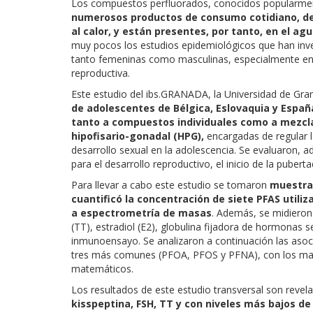
Los compuestos perfluorados, conocidos popularme
numerosos productos de consumo cotidiano, des
al calor, y están presentes, por tanto, en el agua
muy pocos los estudios epidemiológicos que han inve
tanto femeninas como masculinas, especialmente en ad
reproductiva.
Este estudio del ibs.GRANADA, la Universidad de Gran
de adolescentes de Bélgica, Eslovaquia y España
tanto a compuestos individuales como a mezcla
hipofisario-gonadal (HPG),
encargadas de regular 
desarrollo sexual en la adolescencia. Se evaluaron, a
para el desarrollo reproductivo, el inicio de la puberta
Para llevar a cabo este estudio se tomaron
muestras
cuantificó la concentración de siete PFAS utili
a espectrometría de masas
. Además, se midieron 
(TT), estradiol (E2), globulina fijadora de hormonas 
inmunoensayo. Se analizaron a continuación las asocia
tres más comunes (PFOA, PFOS y PFNA), con los marc
matemáticos.
Los resultados de este estudio transversal son revel
kisspeptina, FSH, TT y con niveles más bajos de