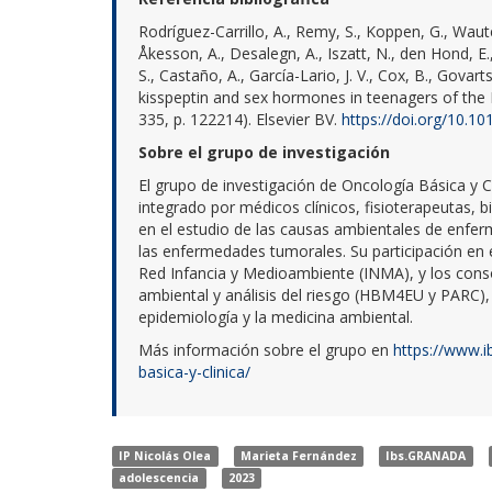
Rodríguez-Carrillo, A., Remy, S., Koppen, G., Wauter
Åkesson, A., Desalegn, A., Iszatt, N., den Hond, E.
S., Castaño, A., García-Lario, J. V., Cox, B., Govar
kisspeptin and sex hormones in teenagers of the
335, p. 122214). Elsevier BV.
https://doi.org/10.1
Sobre el grupo de investigación
El grupo de investigación de Oncología Básica y C
integrado por médicos clínicos, fisioterapeutas, 
en el estudio de las causas ambientales de enfe
las enfermedades tumorales. Su participación en e
Red Infancia y Medioambiente (INMA), y los cons
ambiental y análisis del riesgo (HBM4EU y PARC), 
epidemiología y la medicina ambiental.
Más información sobre el grupo en
https://www.i
basica-y-clinica/
IP Nicolás Olea
Marieta Fernández
Ibs.GRANADA
adolescencia
2023