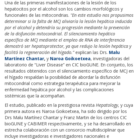
Una de las primeras manifestaciones de la lesión de los
hepatocitos por el alcohol son los cambios morfológicos y
funcionales de las mitocondrias.
"En este estudio nos propusimos
determinar si la falta de MCJ aliviaría la lesión hepática inducida
por el alcohol y detendría su progresión mediante la prevención
de la disfunción mitocondrial. El silenciamiento hepático
específico de MCJ mediante el empleo de RNA de interferencia
demostró ser hepatoprotector, ya que redujo la lesión hepática y
facilitó la regeneración del hígado.”
explican las Drs.
Malu
Martínez Chantar
,
y
Naroa Goikoetxea
, investigadoras del
laboratorio de “Liver Disease” en CIC bioGUNE. En conjunto, los
resultados obtenidos con el silenciamiento específico de MCJ en
el hígado respaldan la posibilidad de abordar la disfunción
mitocondrial como estrategia terapéutica para mejorar la
enfermedad hepática por alcohol y las complicaciones
sistémicas que la acompañan.
El estudio, publicado en la prestigiosa revista
Hepatology
, y cuya
primera autora es Naroa Goikoetxea, ha sido dirigido por los
Drs Malu Martínez Chantar y Franz Martin de los centros CIC
bioGUNE y CABIMER respectivamente, y se ha desarrollado en
estrecha colaboración con un consorcio multidisciplinar que
incluye investigadoras e investigadores nacionales e