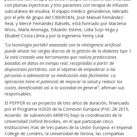
con plumas inyectoras y tres pacientes con terapia de infusión
subcutánea de insulina. El equipo médico gerundense, liderado
por el jefe de grupo del CIBEROBN, José Manuel Fernández-
Real, y Mercè Fernández Balsells, está formado por Marzena
Woss, María Anoriaga, Eduardo Esteve, Lídia Sojo Vega y
Elisabet Costa Llima y por la ingenieria Yenny Leal.
“La tecnología portátil avanzada con la inteligencia artificial
puede aliviar las cargas diarias de la gestión de la diabetes tipo 1.
Se está creando una herramienta que realiza predicciones
basadas en datos en tiempo real, recopiladas a partir de
dispositivos portátiles, con el objetivo de empoderar a las
personas a administrar su medicación más fácilmente. La
aplicación tiene el potencial de mejorar la salud y reducir los
costes, beneficiando así a la sociedad en general”,
afirman sus
responsables.
El PEPPER es un proyecto de tres años de duración, financiado
por el Programa H2020 de la Comisión Europea (PHC-28-2015,
Acuerdo de subvención 689810) bajo la coordinación de la
Universidad Oxford Brookes, en el que participan cinco
instituciones más de tres países de la Unión Europea: eI Imperial
College de Londres, la Universidad de Girona, las compañías