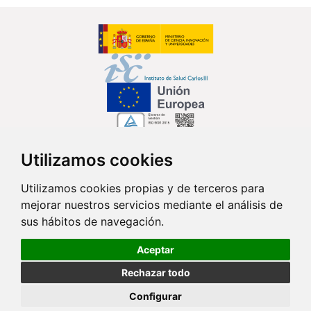
Utilizamos cookies
Síguenos en...
Utilizamos cookies propias y de terceros para
mejorar nuestros servicios mediante el análisis de
Contacto
sus hábitos de navegación.
Av. Monforte de Lemos, 3-5. Pabellón 11. Planta 0 28029 Madrid
Aceptar
info@ciberisciii.es
Rechazar todo
© Copyright 2026 CIBER |
Política de Privacidad
|
Aviso Legal
|
Política
Configurar
de Cookies
|
Mapa Web
|
Portal de Transparencia
|
Política de