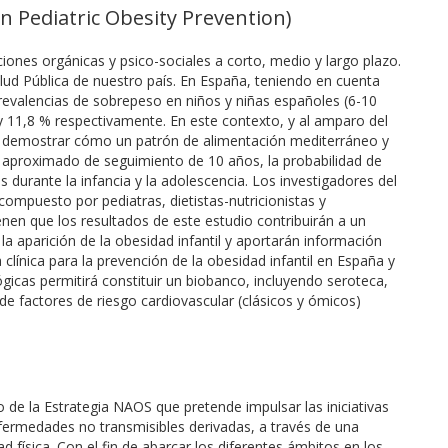
n Pediatric Obesity Prevention)
iones orgánicas y psico-sociales a corto, medio y largo plazo.
alud Pública de nuestro país. En España, teniendo en cuenta
revalencias de sobrepeso en niños y niñas españoles (6-10
 y 11,8 % respectivamente. En este contexto, y al amparo del
 demostrar cómo un patrón de alimentación mediterráneo y
do aproximado de seguimiento de 10 años, la probabilidad de
 durante la infancia y la adolescencia. Los investigadores del
ompuesto por pediatras, dietistas-nutricionistas y
enen que los resultados de este estudio contribuirán a un
a aparición de la obesidad infantil y aportarán información
 clínica para la prevención de la obesidad infantil en España y
gicas permitirá constituir un biobanco, incluyendo seroteca,
de factores de riesgo cardiovascular (clásicos y ómicos)
 de la Estrategia NAOS que pretende impulsar las iniciativas
fermedades no transmisibles derivadas, a través de una
ad física. Con el fin de abarcar los diferentes ámbitos en los