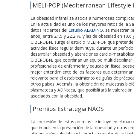
MELI-POP (Mediterranean Lifestyle i
La obesidad infantil se asocia a numerosas complicac
En la actualidad es uno de los mayores retos de la S
datos recientes del
Estudio ALADINO
, se muestran p
años) entre 21,5 y 22,2 %, y las de obesidad en 10,6
CIBEROBN, surge el estudio MELI-POP que pretende
actividad física regular disminuye, durante un perío
desarrollar obesidad y alteraciones cardio-metabólicas
CIBEROBN, que coordinan un equipo multidisciplinar c
profesionales de enfermería y educación física, sosti
mejor entendimiento de los factores que determinan l
relevante para el establecimiento de guías de práctica
otros países. Además, la obtención de muestras bioló
plasmateca y ADNteca, que posibilitará la valoración 
asociados con la obesidad.
Premios Estrategia NAOS
La concesión de estos premios se incluye en el marco
que impulsen la prevención de la obesidad y otras en
alimentación saludable y la práctica regular de activid