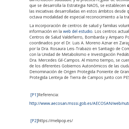
que se desarrolla la Estrategia NAOS, se establecen
las iniciativas desarrolladas en estos ámbitos desde q
octava modalidad de especial reconocimiento a la tra
La incorporación de centros de salud y familias volunt
información en la
web del estudio
. Los centros actua
Centros de Salud Valdefierro, Bombarda y Amparo Poch
coordinados por el Dr. Luis A. Moreno Aznar en Zara
por la Dra. Rosaura Leis-Trabazo en Santiago de Com
con la Unidad de Metabolismo e Investigación Pediátr
Dra. Mercedes Gil-Campos. Al mismo tiempo, se cue
de los diferentes Gobiernos Autonómicos de las ciuda
Denominación de Origen Protegida Poniente de Grana
Protegida Lenteja de Tierra de Campos junto con 
[P1]
Referencia:
http://www.aecosan.msssi.gob.es/AECOSAN/web/nutri
[P2]
https://melipop.es/