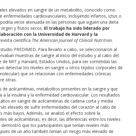
veles elevados en sangre de un metabolito, conocido como
rir enfermedades cardiovasculares, incluyendo infartos, ictus o
 podría verse atenuada en las personas que siguen una dieta
virgen y frutos secos.
El trabajo ha sido liderado por
laboración con la Universidad de Harvard y la
evista científica
The American Journal of Clinical Nutrition
.
estudio PREDIMED. Para llevarlo a cabo, se seleccionaron al
ervaban muestras de sangre al inicio del estudio y al cabo del
e de MIT y Harvard, Estados Unidos, para ser sometidas las
o detectar los niveles en sangre u otros tejidos corporales de
molecular) que se relacionan con enfermedades crónicas
re otras.
s de acilcarnitinas, metabolitos presentes en la sangre y que
ia a la insulina y la enfermedad cardiovascular. Los resultados
altos en sangre de acilcarnitinas de cadena corta y media
más elevado de sufrir enfermedades del corazón al cabo de
s más bajos. Además, se analizó el efecto sobre la
s de acilcarnitinas, es decir, las diferencias entre los niveles
. Se demostró que los participantes que tenían niveles más
después de un año también tenían un riesgo más elevado de