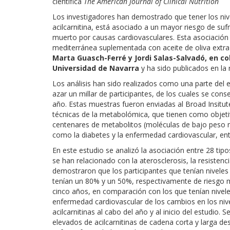
científica
The American Journal of Clinical Nutrition
Los investigadores han demostrado que tener los ni
acilcarnitina, está asociado a un mayor riesgo de suf
muerto por causas cardiovasculares. Esta asociación
mediterránea suplementada con aceite de oliva extra 
Marta Guasch-Ferré y Jordi Salas-Salvadó, en co
Universidad de Navarra
y ha sido publicados en la r
Los análisis han sido realizados como una parte del 
azar un millar de participantes, de los cuales se cons
año. Estas muestras fueron enviadas al Broad Insitut
técnicas de la metabolómica, que tienen como objetiv
centenares de metabolitos (moléculas de bajo peso 
como la diabetes y la enfermedad cardiovascular, ent
En este estudio se analizó la asociación entre 28 tipo
se han relacionado con la aterosclerosis, la resistenc
demostraron que los participantes que tenían niveles 
tenían un 80% y un 50%, respectivamente de riesgo 
cinco años, en comparación con los que tenían nivele
enfermedad cardiovascular de los cambios en los nivele
acilcarnitinas al cabo del año y al inicio del estudio
elevados de acilcarnitinas de cadena corta y larga 