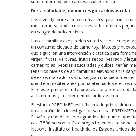
sufrir enfermedades cardiovasculares e ictus.
Dieta saludable, menor riesgo cardiovascular
Los investigadores fueron más allá y quisieron compr
mediterránea, podía contrarrestar los efectos perjudi
en sangre de acilcarnitinas.
Las acilcarnitinas se pueden sintetizar en el cuerpo
un consumo elevado de carne roja, lácteos y huevos. 
que siguieron una intervención dietética para fomentar
virgen, frutas, verduras, frutos secos, pescado y l
carnes rojas, bebidas azucaradas y dulces- tenían men
tener los niveles de acilcarnitinas elevados en la san
de estos marcadores y no seguían una dieta mediterr
una dieta mediterránea podría atenuar los efectos noc
Este es el primer estudio que relaciona el efecto de 
acilcarnitinas y la enfermedad cardiovascular.
El estudio PREDIMED está financiado principalmente por
financiación de la investigación sanitaria. PREDIMED es
España, y uno de los más grandes del mundo, que fu
casi 7.500 personas. Este proyecto, en el que se ha 
National Institute of Health de los Estados Unidos de