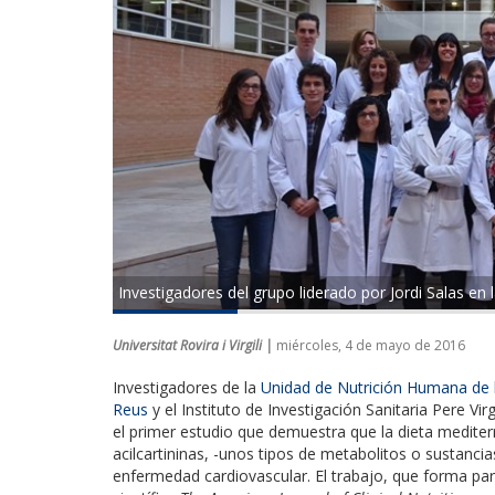
Investigadores del grupo liderado por Jordi Salas en la
Universitat Rovira i Virgili |
miércoles, 4 de mayo de 2016
Investigadores de la
Unidad de Nutrición Humana de la 
Reus
y el Instituto de Investigación Sanitaria Pere Vi
el primer estudio que demuestra que la dieta mediter
acilcartininas, -unos tipos de metabolitos o sustanc
enfermedad cardiovascular. El trabajo, que forma par