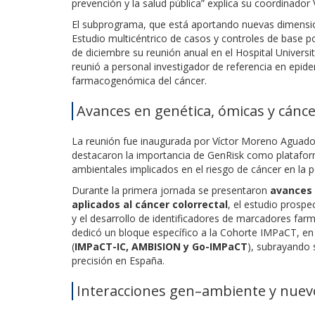
prevención y la salud pública” explica su coordinado
El subprograma, que está aportando nuevas dimension
Estudio multicéntrico de casos y controles de base 
de diciembre su reunión anual en el Hospital Universi
reunió a personal investigador de referencia en epi
farmacogenómica del cáncer.
Avances en genética, ómicas y cánc
La reunión fue inaugurada por Víctor Moreno Aguado 
destacaron la importancia de GenRisk como plataform
ambientales implicados en el riesgo de cáncer en la 
Durante la primera jornada se presentaron
avances 
aplicados al cáncer colorrectal
, el estudio prosp
y el desarrollo de identificadores de marcadores farm
dedicó un bloque específico a la Cohorte IMPaCT, en 
(
IMPaCT-IC, AMBISION y Go-IMPaCT
), subrayando 
precisión en España.
Interacciones gen–ambiente y nue