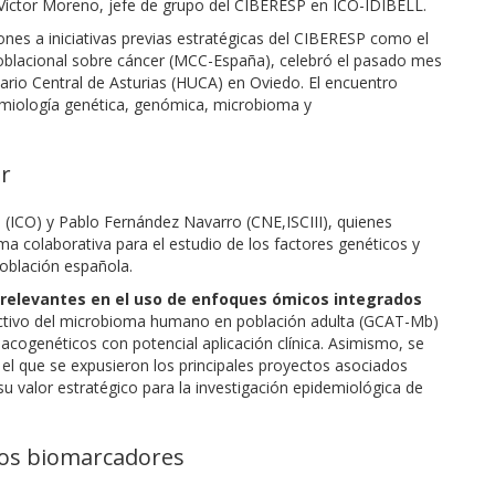
r Víctor Moreno, jefe de grupo del CIBERESP en ICO-IDIBELL.
es a iniciativas previas estratégicas del CIBERESP como el
poblacional sobre cáncer (MCC-España), celebró el pasado mes
tario Central de Asturias (HUCA) en Oviedo. El encuentro
demiología genética, genómica, microbioma y
er
(ICO) y Pablo Fernández Navarro (CNE,ISCIII), quienes
a colaborativa para el estudio de los factores genéticos y
población española.
relevantes en el uso de enfoques ómicos integrados
ectivo del microbioma humano en población adulta (GCAT-Mb)
acogenéticos con potencial aplicación clínica. Asimismo, se
el que se expusieron los principales proyectos asociados
su valor estratégico para la investigación epidemiológica de
vos biomarcadores