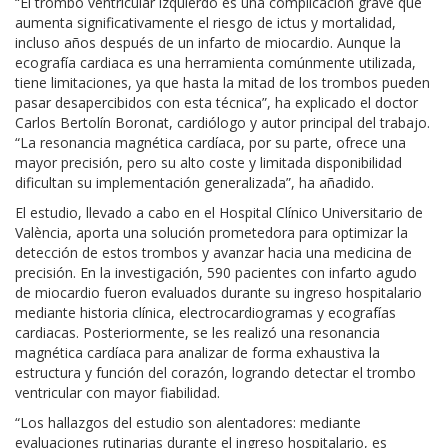
“El trombo ventricular izquierdo es una complicación grave que
aumenta significativamente el riesgo de ictus y mortalidad,
incluso años después de un infarto de miocardio. Aunque la
ecografía cardiaca es una herramienta comúnmente utilizada,
tiene limitaciones, ya que hasta la mitad de los trombos pueden
pasar desapercibidos con esta técnica”, ha explicado el doctor
Carlos Bertolín Boronat, cardiólogo y autor principal del trabajo.
“La resonancia magnética cardíaca, por su parte, ofrece una
mayor precisión, pero su alto coste y limitada disponibilidad
dificultan su implementación generalizada”, ha añadido.
El estudio, llevado a cabo en el Hospital Clínico Universitario de
València, aporta una solución prometedora para optimizar la
detección de estos trombos y avanzar hacia una medicina de
precisión. En la investigación, 590 pacientes con infarto agudo
de miocardio fueron evaluados durante su ingreso hospitalario
mediante historia clínica, electrocardiogramas y ecografías
cardiacas. Posteriormente, se les realizó una resonancia
magnética cardíaca para analizar de forma exhaustiva la
estructura y función del corazón, logrando detectar el trombo
ventricular con mayor fiabilidad.
“Los hallazgos del estudio son alentadores: mediante
evaluaciones rutinarias durante el ingreso hospitalario, es