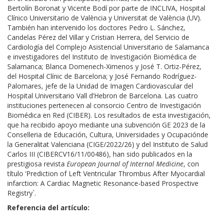
Bertolín Boronat y Vicente Bodí por parte de INCLIVA, Hospital
Clínico Universitario de València y Universitat de València (UV).
También han intervenido los doctores Pedro L. Sánchez,
Candelas Pérez del Villar y Cristian Herrera, del Servicio de
Cardiología del Complejo Asistencial Universitario de Salamanca
e investigadores del Instituto de Investigación Biomédica de
Salamanca; Blanca Domenech-Ximenos y José T. Ortiz-Pérez,
del Hospital Clínic de Barcelona; y José Fernando Rodríguez-
Palomares, jefe de la Unidad de Imagen Cardiovascular del
Hospital Universitario Vall d’Hebron de Barcelona. Las cuatro
instituciones pertenecen al consorcio Centro de Investigación
Biomédica en Red (CIBER). Los resultados de esta investigación,
que ha recibido apoyo mediante una subvención GE 2023 de la
Conselleria de Educación, Cultura, Universidades y Ocupaciónde
la Generalitat Valenciana (CIGE/2022/26) y del Instituto de Salud
Carlos III (CIBERCV16/11/00486), han sido publicados en la
prestigiosa revista
European Journal of Internal Medicine
, con
título ‘Prediction of Left Ventricular Thrombus After Myocardial
infarction: A Cardiac Magnetic Resonance-based Prospective
Registry`.
Referencia del artículo: