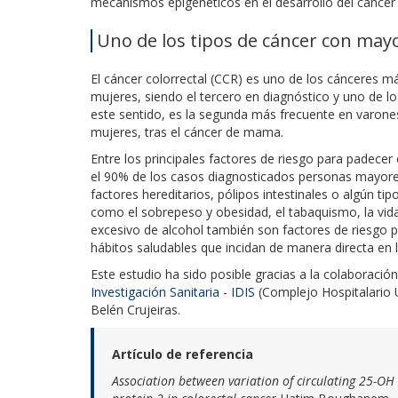
mecanismos epigenéticos en el desarrollo del cáncer c
Uno de los tipos de cáncer con may
El cáncer colorrectal (CCR) es uno de los cáncere
mujeres, siendo el tercero en diagnóstico y uno de lo
este sentido, es la segunda más frecuente en varones
mujeres, tras el cáncer de mama.
Entre los principales factores de riesgo para padece
el 90% de los casos diagnosticados personas mayore
factores hereditarios, pólipos intestinales o algún ti
como el sobrepeso y obesidad, el tabaquismo, la vida 
excesivo de alcohol también son factores de riesgo 
hábitos saludables que incidan de manera directa en 
Este estudio ha sido posible gracias a la colaboració
Investigación Sanitaria - IDIS
(Complejo Hospitalario U
Belén Crujeiras.
Artículo de referencia
Association between variation of circulating 25-OH 