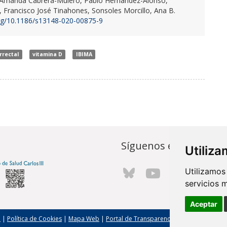
manda Cabrera-Mulero, Pablo Hernández-Alonso,
 Francisco José Tinahones, Sonsoles Morcillo, Ana B.
org/10.1186/s13148-020-00875-9
rrectal
vitamina D
IBIMA
Síguenos en...
Utiliz
Utilizamos
servicios 
Aceptar
l
|
Política de Cookies
|
Mapa Web
|
Portal de Transparencia
|
Política de seg