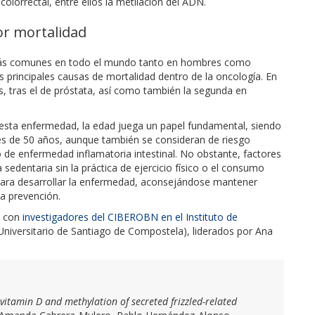
olorrectal, entre ellos la metilación del ADN.
or mortalidad
s más comunes en todo el mundo tanto en hombres como
s principales causas de mortalidad dentro de la oncología. En
, tras el de próstata, así como también la segunda en
r esta enfermedad, la edad juega un papel fundamental, siendo
s de 50 años, aunque también se consideran de riesgo
po de enfermedad inflamatoria intestinal. No obstante, factores
sedentaria sin la práctica de ejercicio físico o el consumo
para desarrollar la enfermedad, aconsejándose mantener
la prevención.
n con
investigadores del CIBEROBN en el Instituto de
niversitario de Santiago de Compostela), liderados por Ana
vitamin D and methylation of secreted frizzled-related