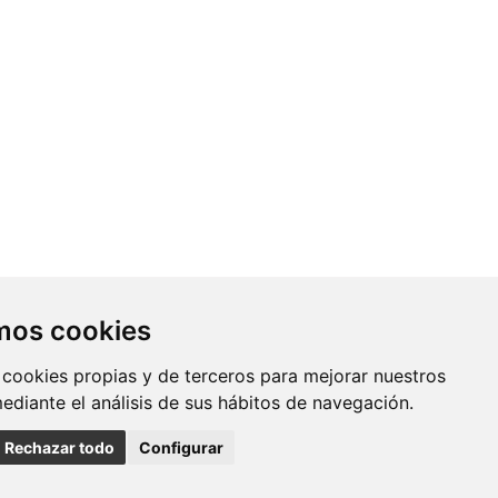
Contacto
amos cookies
Av. Monforte de Lemos, 3-5. Pabellón
 cookies propias y de terceros para mejorar nuestros
11. Planta 0 28029 Madrid
mediante el análisis de sus hábitos de navegación.
info@ciberisciii.es
Rechazar todo
Configurar
uridad