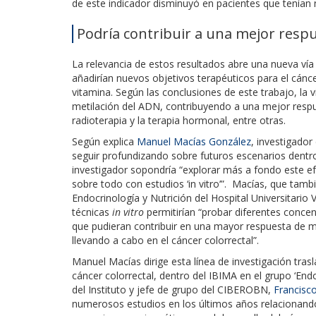
de este indicador disminuyó en pacientes que tenían 
Podría contribuir a una mejor respu
La relevancia de estos resultados abre una nueva vía 
añadirían nuevos objetivos terapéuticos para el cánce
vitamina. Según las conclusiones de este trabajo, la 
metilación del ADN, contribuyendo a una mejor respu
radioterapia y la terapia hormonal, entre otras.
Según explica
Manuel Macías González
, investigado
seguir profundizando sobre futuros escenarios dentro 
investigador sopondría “explorar más a fondo este ef
sobre todo con estudios ‘in vitro’”. Macías, que ta
Endocrinología y Nutrición del Hospital Universitario 
técnicas
in vitro
permitirían “probar diferentes concen
que pudieran contribuir en una mayor respuesta de m
llevando a cabo en el cáncer colorrectal”.
Manuel Macías dirige esta línea de investigación tras
cáncer colorrectal, dentro del IBIMA en el grupo ‘Endoc
del Instituto y jefe de grupo del CIBEROBN,
Francisco
numerosos estudios en los últimos años relacionando 