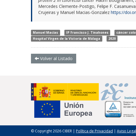
protein 2 in colorectal cancer
Hatim Boughanem, A
Mercedes Clemente-Postigo, Felipe F. Casanueva,
Crujeiras y
Manuel Macias-Gonzalez
https://doi.
Manuel Macías
IP Francisco J. Tinahones
cáncer colo
Hospital Virgen de la Victoria de Málaga
2020
Volver al Listado
© Copyright 2026 CIBER |
Política de Privacidad
|
Aviso Lega