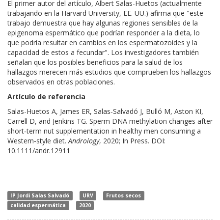
El primer autor del artículo, Albert Salas-Huetos (actualmente
trabajando en la Harvard University, EE. UU.) afirma que "este
trabajo demuestra que hay algunas regiones sensibles de la
epigenoma espermático que podrían responder a la dieta, lo
que podría resultar en cambios en los espermatozoides y la
capacidad de estos a fecundar". Los investigadores también
señalan que los posibles beneficios para la salud de los
hallazgos merecen más estudios que comprueben los hallazgos
observados en otras poblaciones.
Artículo de referencia
Salas-Huetos A, James ER, Salas‐Salvadó J, Bulló M, Aston KI,
Carrell D, and Jenkins TG. Sperm DNA methylation changes after
short‐term nut supplementation in healthy men consuming a
Western‐style diet.
Andrology
, 2020; In Press. DOI:
10.1111/andr.12911
IP Jordi Salas Salvadó
URV
Frutos secos
calidad espermática
2020