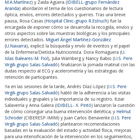
M.A.Martínez
) y Zaida Agüera (
IDIBELL-grupo Fernández
Aranda
) abordaron el tema de los cuestionarios de lectura
óptica, envíos, errores detectados y
queries
. Tras una breve
pausa, Rosa Casas (
Hospital Clinic-grupo R.Estruch
) fue la
encargada de exponer cómo se desarrolla la recogida, envíos y
otros aspectos sobre las muestras biológicas y los principales
errores detectados.
Miguel Ángel Martínez-González
(
U.Navarra
), explicó la búsqueda y envío de eventos y el papel
de la Enfermera/Dietista-Nutricionista. Dora Romaguera (
U.
Islas Baleares-M. Fiol
), Julia Wärnberg y Nancy Babio (
I.I.S. Pere
Virgili-grupo Salas-Salvadó
) finalizaron la jornada matinal con las
dudas respecto al ECG y acelerometría y las estrategias de
retención de participantes.
Ya en las sesiones de la tarde, Andrés Díaz-López
(
I.I.S. Pere
Virgili-grupo Salas-Salvadó
)
habló de la adherencia a las visitas
individuales y grupales y la importancia de su registro. Itziar
Salaverría y Anna Galera (
IDIBELL- X. PIntó
) lanzaron la cuestión
de cómo conseguir una buena intervención dietética; y
Helmut
Schroder
(CIBERESP-IMIM) y Juan Carlos Benavente
(
I.I.S. Pere
Virgili-grupo Salas-Salvadó
)
plantearon recomendaciones
basadas en la evaluación del estado y actividad física, mejoras
para una intensificación de la intervención en los seguimientos,