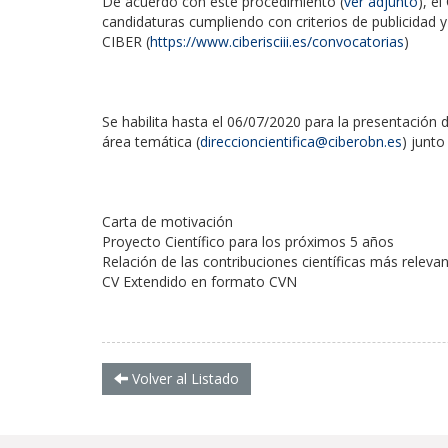
De acuerdo con este procedimiento (
ver adjunto
), e
candidaturas cumpliendo con criterios de publicidad 
CIBER (
https://www.ciberisciii.es/convocatorias
)
Se habilita hasta el 06/07/2020 para la presentación d
área temática (
direccioncientifica@ciberobn.es
) junto
Carta de motivación
Proyecto Científico para los próximos 5 años
Relación de las contribuciones científicas más releva
CV Extendido en formato CVN
Volver al Listado