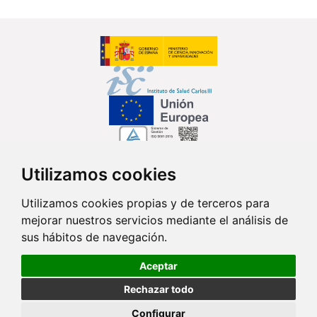
Utilizamos cookies
Síguenos en...
Utilizamos cookies propias y de terceros para
mejorar nuestros servicios mediante el análisis de
Contacto
sus hábitos de navegación.
Av. Monforte de Lemos, 3-5. Pabellón 11. Planta 0 28029 Madrid
Aceptar
info@ciberisciii.es
Rechazar todo
© Copyright 2026 CIBER |
Política de Privacidad
|
Aviso Legal
|
Política
Configurar