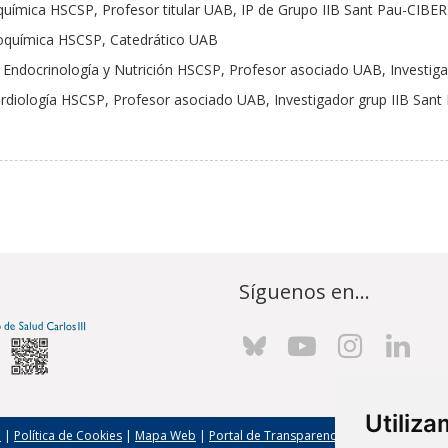
ioquímica HSCSP, Profesor titular UAB, IP de Grupo IIB Sant Pau-CIB
 Bioquímica HSCSP, Catedrático UAB
 de Endocrinología y Nutrición HSCSP, Profesor asociado UAB, Invest
 Cardiología HSCSP, Profesor asociado UAB, Investigador grup IIB San
Síguenos en...
Utiliz
l
|
Política de Cookies
|
Mapa Web
|
Portal de Transparencia
|
Política de seg