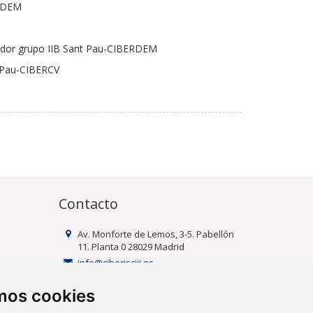
ERDEM
igador grupo IIB Sant Pau-CIBERDEM
t Pau-CIBERCV
Contacto
Av. Monforte de Lemos, 3-5. Pabellón
11. Planta 0 28029 Madrid
info@ciberisciii.es
amos cookies
uridad